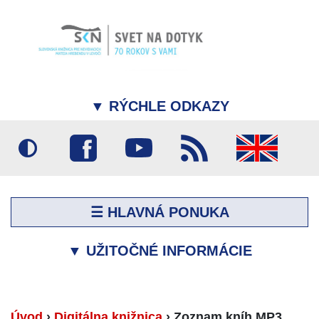
▼
RÝCHLE ODKAZY
☰ HLAVNÁ PONUKA
▼
UŽITOČNÉ INFORMÁCIE
Úvod
›
Digitálna knižnica
›
Zoznam kníh MP3