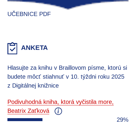
UČEBNICE PDF
ANKETA
Hlasujte za knihu v Braillovom písme, ktorú si
budete môcť stiahnuť v 10. týždni roku 2025
z Digitálnej knižnice
Podivuhodná kniha, ktorá vyčistila more,
Beatrix Zaťková
29%