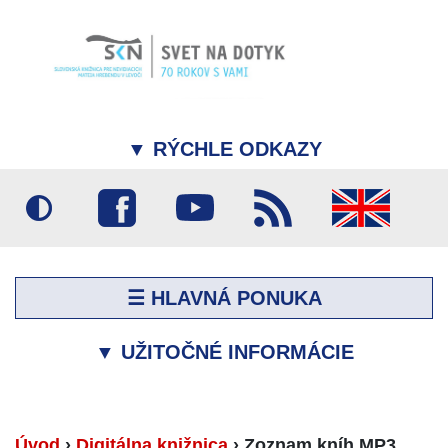
▼
RÝCHLE ODKAZY
☰ HLAVNÁ PONUKA
▼
UŽITOČNÉ INFORMÁCIE
Úvod
›
Digitálna knižnica
›
Zoznam kníh MP3