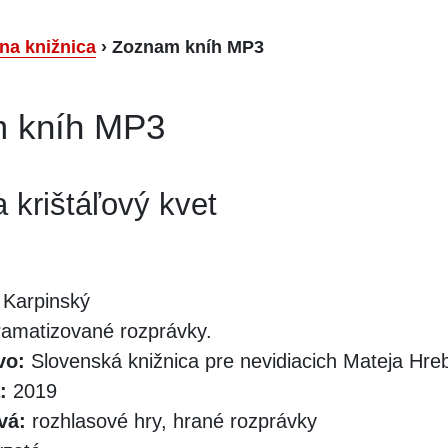
lna knižnica
›
Zoznam kníh MP3
 kníh MP3
 krištáľový kvet
 Karpinský
amatizované rozprávky.
vo:
Slovenská knižnica pre nevidiacich Mateja Hr
:
2019
vá:
rozhlasové hry, hrané rozprávky