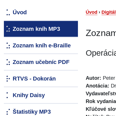
Úvod
Úvod
›
Digitá
Zoznam kníh MP3
Zoznam
Zoznam kníh e-Braille
Operácia
Zoznam učebníc PDF
Autor:
Peter
RTVS - Dokorán
Anotácia:
Dr
Vydavateľst
Knihy Daisy
Rok vydania
Kľúčové slo
Štatistiky MP3