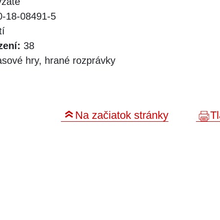
zaté
-18-08491-5
tí
zení:
38
asové hry, hrané rozprávky
Na začiatok stránky
Tl