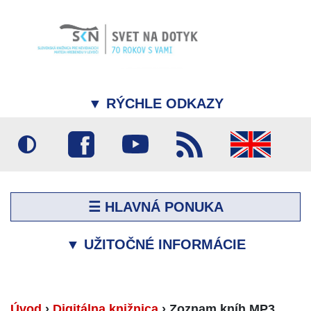
▼
RÝCHLE ODKAZY
☰ HLAVNÁ PONUKA
▼
UŽITOČNÉ INFORMÁCIE
Úvod
›
Digitálna knižnica
›
Zoznam kníh MP3