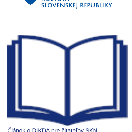
Článok o DIKDA pre čitateľov SKN