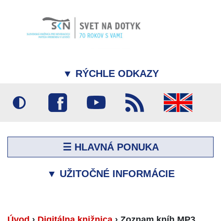
▼
RÝCHLE ODKAZY
☰ HLAVNÁ PONUKA
▼
UŽITOČNÉ INFORMÁCIE
Úvod
›
Digitálna knižnica
›
Zoznam kníh MP3