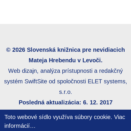
© 2026 Slovenská knižnica pre nevidiacich
Mateja Hrebendu v Levoči.
Web dizajn, analýza prístupnosti a redakčný
systém SwiftSite od spoločnosti ELET systems,
s.r.o.
Posledná aktualizácia: 6. 12. 2017
Webmaster:
webmaster@skn.sk
,
Informácie o
Toto webové sídlo využíva súbory cookie.
Viac
prístupnosti
,
Mapa stránky
informácií…