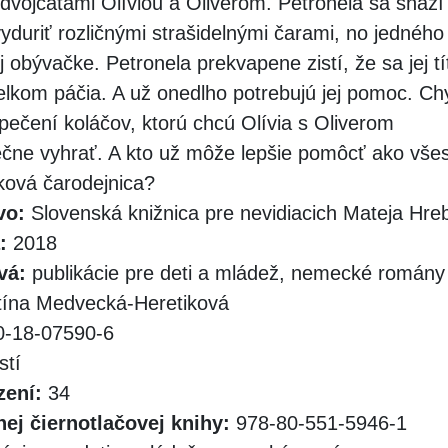
dvojčatami Olíviou a Oliverom. Petronela sa snaž
yduriť rozličnými strašidelnými čarami, no jedného
jej obývačke. Petronela prekvapene zistí, že sa jej t
elkom páčia. A už onedlho potrebujú jej pomoc. Ch
 pečení koláčov, ktorú chcú Olívia s Oliverom
ne vyhrať. A kto už môže lepšie pomôcť ako vše
ková čarodejnica?
vo:
Slovenská knižnica pre nevidiacich Mateja Hr
:
2018
vá:
publikácie pre deti a mládež, nemecké romány
tína Medvecká-Heretiková
-18-07590-6
stí
zení:
34
ej čiernotlačovej knihy:
978-80-551-5946-1