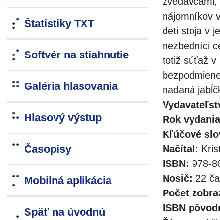
zvedavcami, 
nájomníkov v
Štatistiky TXT
deti stoja v 
nezbedníci c
Softvér na stiahnutie
totiž súťaž v
bezpodmieneč
Galéria hlasovania
nadaná jabĺč
Vydavateľst
Hlasový výstup
Rok vydania
Kľúčové slo
Časopisy
Načítal:
Kris
ISBN:
978-80
Nosič:
22 ča
Mobilná aplikácia
Počet zobra
ISBN pôvodn
Späť na úvodnú