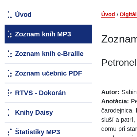
Úvod
Úvod
›
Digitá
Zoznam kníh MP3
Zoznam
Zoznam kníh e-Braille
Petrone
Zoznam učebníc PDF
Autor:
Sabin
RTVS - Dokorán
Anotácia:
Pe
čarodejnica, 
Knihy Daisy
sluší a patr
domu pri st
Štatistiky MP3