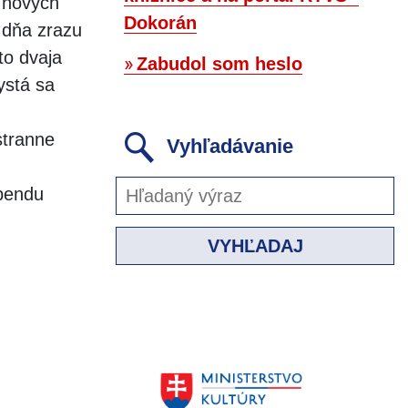
í nových
Dokorán
 dňa zrazu
íto dvaja
Zabudol som heslo
ystá sa
stranne
Vyhľadávanie
ebendu
VYHĽADAJ