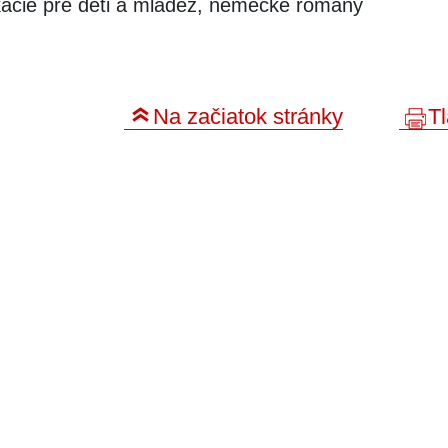
kácie pre deti a mládež, nemecké romány
Na začiatok stránky
Tl