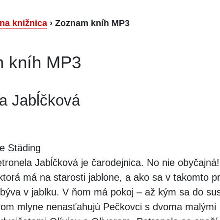
lna knižnica
›
Zoznam kníh MP3
 kníh MP3
la Jabĺčková
e Städing
tronela Jabĺčková je čarodejnica. No nie obyčajná!
ktorá má na starosti jablone, a ako sa v takomto p
í, býva v jablku. V ňom má pokoj – až kým sa do s
arom mlyne nenasťahujú Pečkovci s dvoma malými