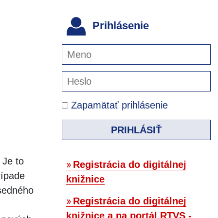
Prihlásenie
Zapamätať prihlásenie
PRIHLÁSIŤ
 Je to
Registrácia do digitálnej
rípade
knižnice
usedného
Registrácia do digitálnej
knižnice a na portál RTVS -