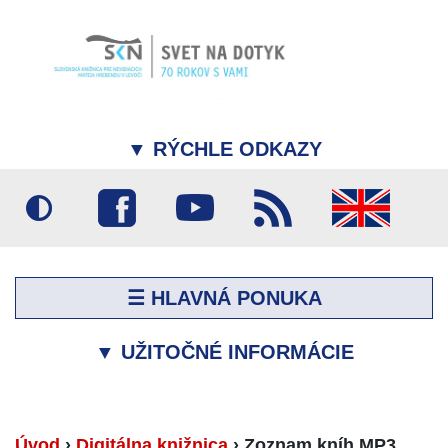
▼
RÝCHLE ODKAZY
☰ HLAVNÁ PONUKA
▼
UŽITOČNÉ INFORMÁCIE
Úvod
›
Digitálna knižnica
›
Zoznam kníh MP3