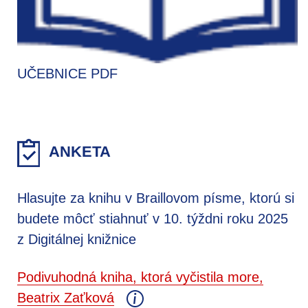
UČEBNICE PDF
ANKETA
Hlasujte za knihu v Braillovom písme, ktorú si
budete môcť stiahnuť v 10. týždni roku 2025
z Digitálnej knižnice
Podivuhodná kniha, ktorá vyčistila more,
Beatrix Zaťková