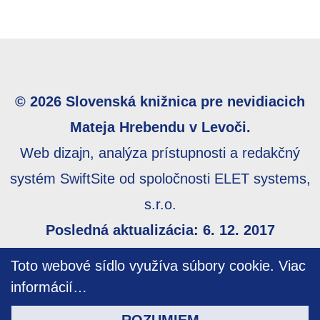
© 2026 Slovenská knižnica pre nevidiacich
Mateja Hrebendu v Levoči.
Web dizajn, analýza prístupnosti a redakčný
systém SwiftSite od spoločnosti ELET systems,
s.r.o.
Posledná aktualizácia: 6. 12. 2017
Webmaster:
webmaster@skn.sk
,
Informácie o
Toto webové sídlo využíva súbory cookie.
Viac
prístupnosti
,
Mapa stránky
informácií…