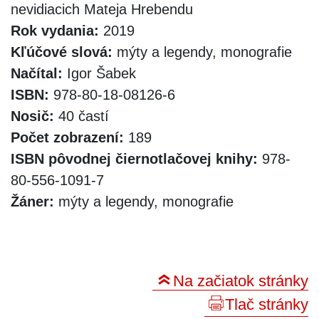
nevidiacich Mateja Hrebendu
Rok vydania:
2019
Kľúčové slová:
mýty a legendy, monografie
Načítal:
Igor Šabek
ISBN:
978-80-18-08126-6
Nosič:
40 častí
Počet zobrazení:
189
ISBN pôvodnej čiernotlačovej knihy:
978-
80-556-1091-7
Žáner:
mýty a legendy, monografie
Na začiatok stránky
Tlač stránky