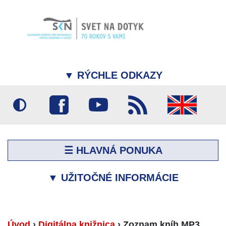
▼
RÝCHLE ODKAZY
☰ HLAVNÁ PONUKA
▼
UŽITOČNÉ INFORMÁCIE
Úvod
›
Digitálna knižnica
›
Zoznam kníh MP3