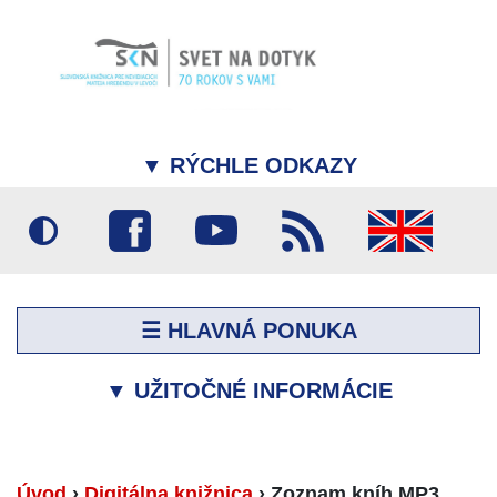
▼
RÝCHLE ODKAZY
☰ HLAVNÁ PONUKA
▼
UŽITOČNÉ INFORMÁCIE
Úvod
›
Digitálna knižnica
›
Zoznam kníh MP3