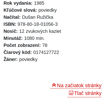
Rok vydania:
1985
Kľúčové slová:
poviedky
Načítal:
Dušan Ružička
ISBN:
978-80-18-01056-3
Nosič:
12 zvukových kaziet
Minutáž:
1080 min.
Počet zobrazení:
78
Čiarový kód:
0174127722
Žáner:
poviedky
Na začiatok stránky
Tlač stránky