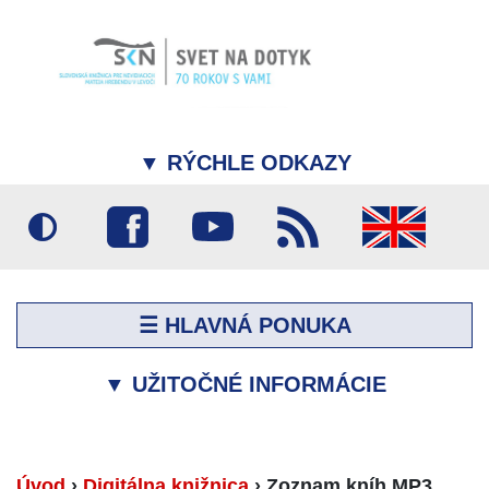
▼
RÝCHLE ODKAZY
☰ HLAVNÁ PONUKA
▼
UŽITOČNÉ INFORMÁCIE
Úvod
›
Digitálna knižnica
›
Zoznam kníh MP3