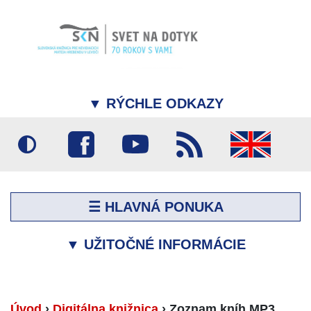
▼
RÝCHLE ODKAZY
☰ HLAVNÁ PONUKA
▼
UŽITOČNÉ INFORMÁCIE
Úvod
›
Digitálna knižnica
›
Zoznam kníh MP3