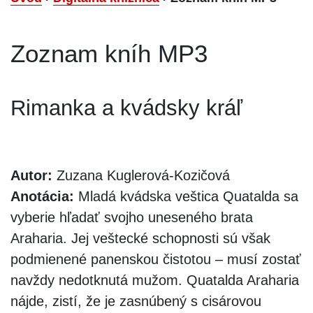
Zoznam kníh MP3
Rimanka a kvádsky kráľ
Autor:
Zuzana Kuglerová-Kozičová
Anotácia:
Mladá kvádska veštica Quatalda sa
vyberie hľadať svojho uneseného brata
Araharia. Jej veštecké schopnosti sú však
podmienené panenskou čistotou – musí zostať
navždy nedotknutá mužom. Quatalda Araharia
nájde, zistí, že je zasnúbený s cisárovou