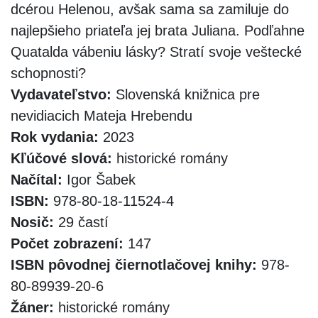
dcérou Helenou, avšak sama sa zamiluje do
najlepšieho priateľa jej brata Juliana. Podľahne
Quatalda vábeniu lásky? Stratí svoje veštecké
schopnosti?
Vydavateľstvo:
Slovenská knižnica pre
nevidiacich Mateja Hrebendu
Rok vydania:
2023
Kľúčové slová:
historické romány
Načítal:
Igor Šabek
ISBN:
978-80-18-11524-4
Nosič:
29 častí
Počet zobrazení:
147
ISBN pôvodnej čiernotlačovej knihy:
978-
80-89939-20-6
Žáner:
historické romány