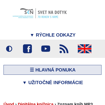
▼
RÝCHLE ODKAZY
☰ HLAVNÁ PONUKA
▼
UŽITOČNÉ INFORMÁCIE
Úvod
›
Digitálna knižnica
›
Zoznam kníh MP3