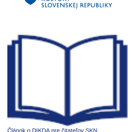
Článok o DIKDA pre čitateľov SKN