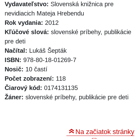
Vydavateľstvo:
Slovenská knižnica pre
nevidiacich Mateja Hrebendu
Rok vydania:
2012
Kľúčové slová:
slovenské príbehy, publikácie
pre deti
Načítal:
Lukáš Šepták
ISBN:
978-80-18-01269-7
Nosič:
10 častí
Počet zobrazení:
118
Čiarový kód:
0174131135
Žáner:
slovenské príbehy, publikácie pre deti
Na začiatok stránky