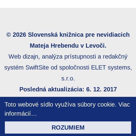
© 2026 Slovenská knižnica pre nevidiacich
Mateja Hrebendu v Levoči.
Web dizajn, analýza prístupnosti a redakčný
systém SwiftSite od spoločnosti ELET systems,
s.r.o.
Posledná aktualizácia: 6. 12. 2017
Webmaster:
webmaster@skn.sk
,
Informácie o
Toto webové sídlo využíva súbory cookie.
Viac
prístupnosti
,
Mapa stránky
informácií…
ROZUMIEM