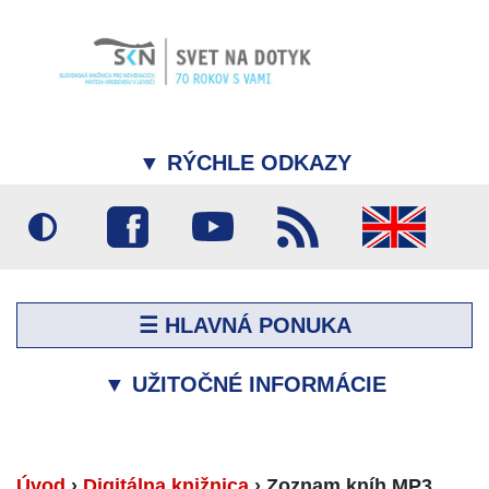
▼
RÝCHLE ODKAZY
☰ HLAVNÁ PONUKA
▼
UŽITOČNÉ INFORMÁCIE
Úvod
›
Digitálna knižnica
›
Zoznam kníh MP3