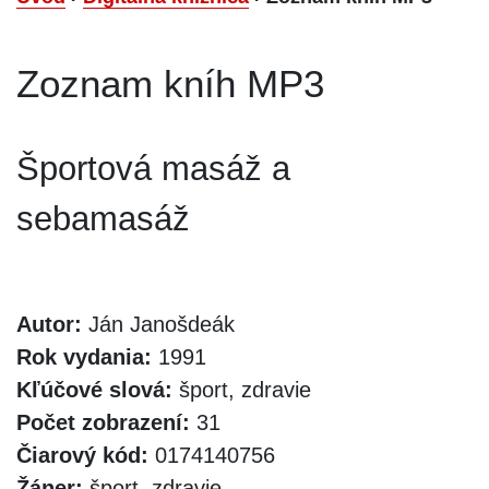
Zoznam kníh MP3
Športová masáž a
sebamasáž
Autor:
Ján Janošdeák
Rok vydania:
1991
Kľúčové slová:
šport, zdravie
Počet zobrazení:
31
Čiarový kód:
0174140756
Žáner:
šport, zdravie