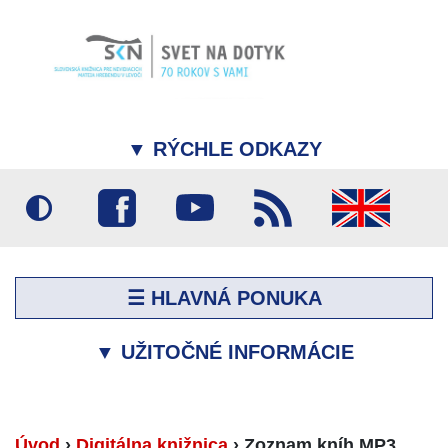
▼
RÝCHLE ODKAZY
☰ HLAVNÁ PONUKA
▼
UŽITOČNÉ INFORMÁCIE
Úvod
›
Digitálna knižnica
›
Zoznam kníh MP3