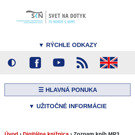
▼
RÝCHLE ODKAZY
☰ HLAVNÁ PONUKA
▼
UŽITOČNÉ INFORMÁCIE
Úvod
›
Digitálna knižnica
›
Zoznam kníh MP3