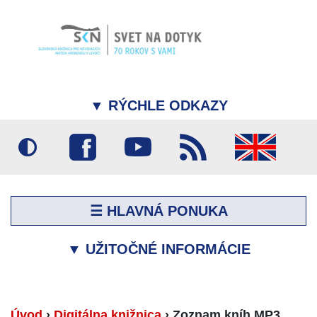
▼
RÝCHLE ODKAZY
☰ HLAVNÁ PONUKA
▼
UŽITOČNÉ INFORMÁCIE
Úvod
›
Digitálna knižnica
›
Zoznam kníh MP3