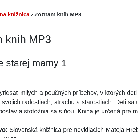
lna knižnica
›
Zoznam kníh MP3
 kníh MP3
ce starej mamy 1
yridsať milých a poučných príbehov, v ktorých deti
svojich radostiach, strachu a starostiach. Deti sa 
 postáv a stotožnia sa s ňou. Kniha je určená pre m
vo:
Slovenská knižnica pre nevidiacich Mateja Hr