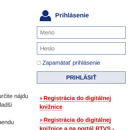
Prihlásenie
Zapamätať prihlásenie
PRIHLÁSIŤ
určite nájdu
Registrácia do digitálnej
ladší
knižnice
Registrácia do digitálnej
ebendu
knižnice a na portál RTVS -