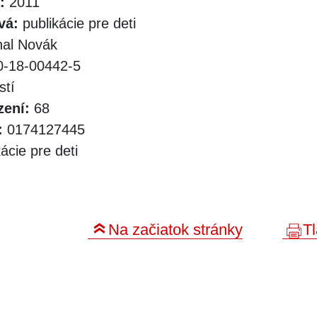
:
2011
vá:
publikácie pre deti
al Novák
-18-00442-5
stí
zení:
68
:
0174127445
ácie pre deti
Na začiatok stránky
Tl