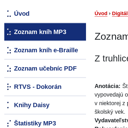
Úvod
Úvod
›
Digitá
Zoznam kníh MP3
Zoznam
Zoznam kníh e-Braille
Z truhli
Zoznam učebníc PDF
Anotácia:
Št
RTVS - Dokorán
vypovedajú o 
v niektorej z
Knihy Daisy
školský vek.
Vydavateľst
Štatistiky MP3