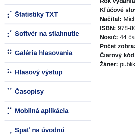
Rok vydania
Kľúčové slo
Štatistiky TXT
Načítal:
Mich
ISBN:
978-80
Softvér na stiahnutie
Nosič:
44 ča
Počet zobra
Galéria hlasovania
Čiarový kód
Žáner:
publik
Hlasový výstup
Časopisy
Mobilná aplikácia
Späť na úvodnú