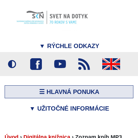
▼
RÝCHLE ODKAZY
☰ HLAVNÁ PONUKA
▼
UŽITOČNÉ INFORMÁCIE
Úvod
›
Digitálna knižnica
›
Zoznam kníh MP3