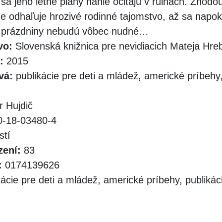
 sa jeho letné plány náhle ocitajú v ruinách. Zhod
e odhaľuje hrozivé rodinné tajomstvo, až sa napo
é prázdniny nebudú vôbec nudné…
vo:
Slovenská knižnica pre nevidiacich Mateja Hr
:
2015
vá:
publikácie pre deti a mládež, americké príbehy,
r Hujdič
-18-03480-4
stí
zení:
83
:
0174139626
ácie pre deti a mládež, americké príbehy, publikáci