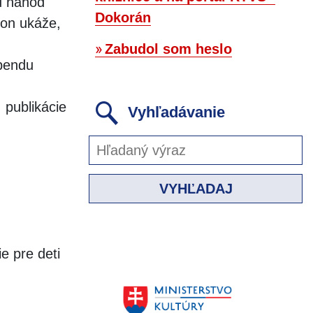
ou náhod
Dokorán
kon ukáže,
Zabudol som heslo
ebendu
 publikácie
Vyhľadávanie
VYHĽADAJ
e pre deti