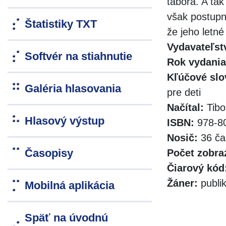
tábora. A tak
však postupn
Štatistiky TXT
že jeho letn
Vydavateľst
Softvér na stiahnutie
Rok vydania
Kľúčové slo
Galéria hlasovania
pre deti
Načítal:
Tibo
Hlasový výstup
ISBN:
978-80
Nosič:
36 ča
Časopisy
Počet zobra
Čiarový kód
Žáner:
publik
Mobilná aplikácia
Späť na úvodnú