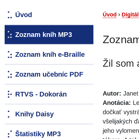
Úvod
Úvod
›
Digitá
Zoznam kníh MP3
Zoznam
Zoznam kníh e-Braille
Žil som 
Zoznam učebníc PDF
Autor:
Janet 
RTVS - Dokorán
Anotácia:
Le
dočkať vystrá
Knihy Daisy
všelijakých ď
jeho vylomen
Štatistiky MP3