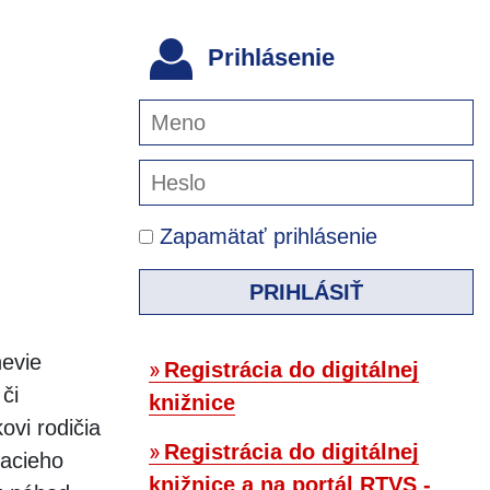
Prihlásenie
Zapamätať prihlásenie
PRIHLÁSIŤ
nevie
Registrácia do digitálnej
či
knižnice
ovi rodičia
Registrácia do digitálnej
vacieho
knižnice a na portál RTVS -