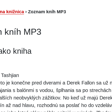
lna knižnica
›
Zoznam kníh MP3
 kníh MP3
ako kniha
Tashjian
to je konečne pred dverami a Derek Fallon sa už 
jania s balónmi s vodou, šplhania sa po strechách 
alších neobvyklých zážitkov. No keď už majú Derek
ín až nad hlavu, rozhodnú sa poslať ho do vzdelá