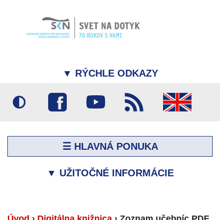
▼
RÝCHLE ODKAZY
☰ HLAVNÁ PONUKA
▼
UŽITOČNÉ INFORMÁCIE
Úvod
›
Digitálna knižnica
›
Zoznam učebníc PDF