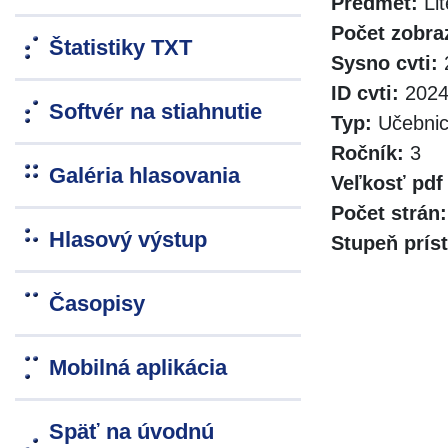
Predmet:
Lit
Počet zobra
Štatistiky TXT
Sysno cvti:
2
ID cvti:
2024_
Softvér na stiahnutie
Typ:
Učebni
Ročník:
3
Galéria hlasovania
Veľkosť pdf
Počet strán:
Hlasový výstup
Stupeň prís
Časopisy
Mobilná aplikácia
Späť na úvodnú