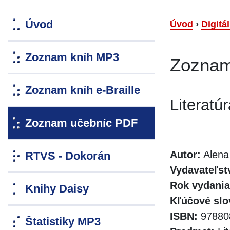
Úvod
Úvod
›
Digitá
Zoznam kníh MP3
Zoznam
Zoznam kníh e-Braille
Literatúr
Zoznam učebníc PDF
Autor:
Alena
RTVS - Dokorán
Vydavateľst
Rok vydania
Knihy Daisy
Kľúčové slo
ISBN:
97880
Štatistiky MP3