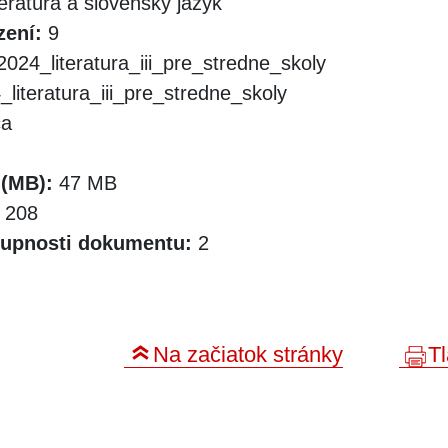
eratúra a slovenský jazyk
zení:
9
024_literatura_iii_pre_stredne_skoly
literatura_iii_pre_stredne_skoly
ca
 (MB):
47 MB
208
tupnosti dokumentu:
2
Na začiatok stránky
Tl