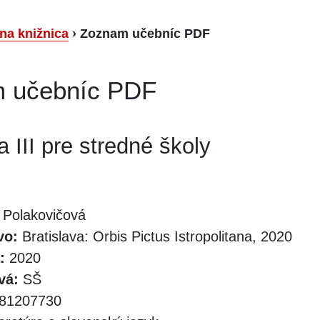
lna knižnica
›
Zoznam učebníc PDF
 učebníc PDF
a III pre stredné školy
 Polakovičová
vo:
Bratislava: Orbis Pictus Istropolitana, 2020
:
2020
vá:
SŠ
81207730