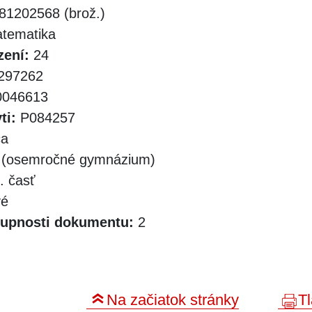
1202568 (brož.)
tematika
zení:
24
297262
046613
ti:
P084257
ca
 (osemročné gymnázium)
. časť
vé
tupnosti dokumentu:
2
Na začiatok stránky
Tl