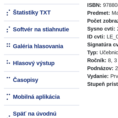
ISBN:
978808
Štatistiky TXT
Predmet:
Ma
Počet zobra
Sysno cvti:
Softvér na stiahnutie
ID cvti:
LE_0
Signatúra cv
Galéria hlasovania
Typ:
Učebni
Ročník:
8, 3
Hlasový výstup
Podnázov:
2
Vydanie:
Pr
Časopisy
Stupeň prís
Mobilná aplikácia
Späť na úvodnú