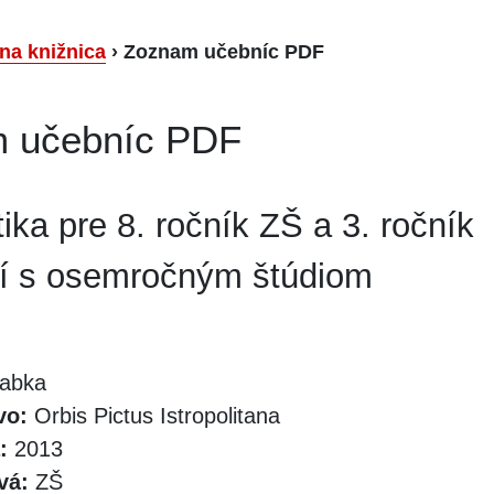
lna knižnica
›
Zoznam učebníc PDF
 učebníc PDF
ka pre 8. ročník ZŠ a 3. ročník
í s osemročným štúdiom
abka
vo:
Orbis Pictus Istropolitana
:
2013
vá:
ZŠ