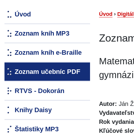
Úvod
Úvod
›
Digitá
Zoznam kníh MP3
Zoznam
Zoznam kníh e-Braille
Matemati
Zoznam učebníc PDF
gymnázi
RTVS - Dokorán
Autor:
Ján Ž
Knihy Daisy
Vydavateľst
Rok vydania
Štatistiky MP3
Kľúčové slo