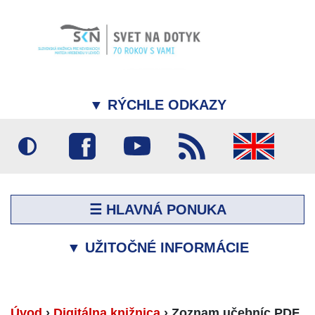
▼
RÝCHLE ODKAZY
☰ HLAVNÁ PONUKA
▼
UŽITOČNÉ INFORMÁCIE
Úvod
›
Digitálna knižnica
›
Zoznam učebníc PDF