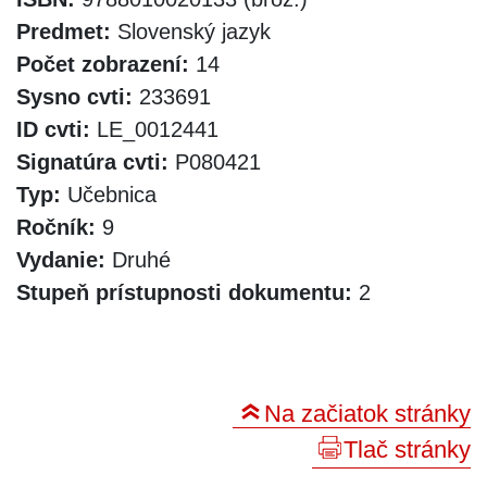
Predmet:
Slovenský jazyk
Počet zobrazení:
14
Sysno cvti:
233691
ID cvti:
LE_0012441
Signatúra cvti:
P080421
Typ:
Učebnica
Ročník:
9
Vydanie:
Druhé
Stupeň prístupnosti dokumentu:
2
Na začiatok stránky
Tlač stránky