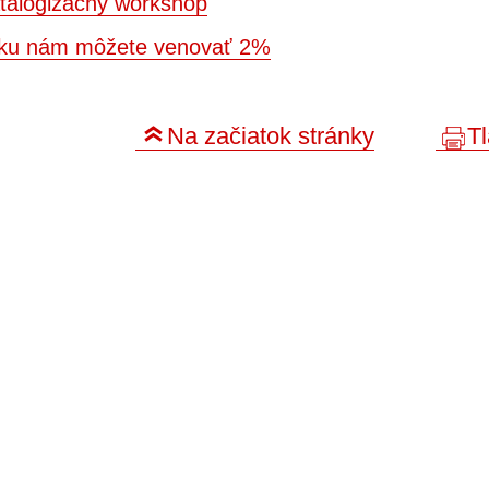
talogizačný workshop
roku nám môžete venovať 2%
Na začiatok stránky
Tl