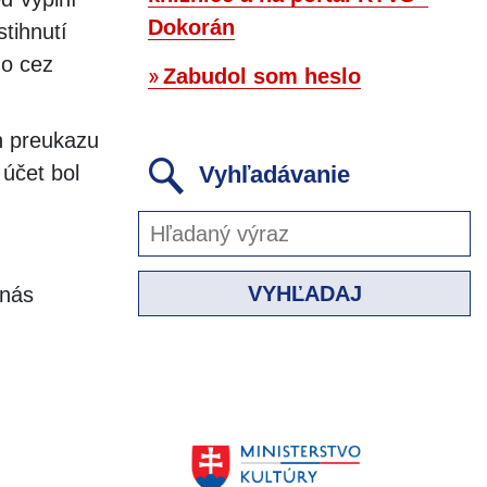
Dokorán
tihnutí
no cez
Zabudol som heslo
n preukazu
Vyhľadávanie
 účet bol
VYHĽADAJ
 nás