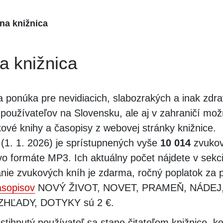
lna knižnica
na knižnica
a ponúka pre nevidiacich, slabozrakých a inak zdr
 používateľov na Slovensku, ale aj v zahraničí mo
ové knihy a časopisy z webovej stránky knižnice.
 (1. 1. 2026) je sprístupnených vyše
10 014
zvukov
vo formáte MP3. Ich aktuálny počet nájdete v sekc
nie zvukových kníh je zdarma, ročný poplatok za 
asopisov
NOVÝ ŽIVOT, NOVET, PRAMEŇ, NÁDEJ
HĽADY, DOTYKY sú 2 €.
tihnutý používateľ sa stane čitateľom knižnice, ke