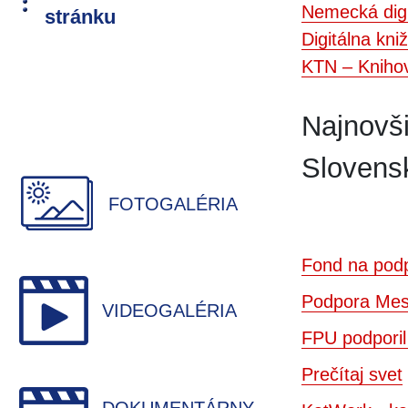
Nemecká digi
stránku
Digitálna kni
KTN – Knihov
Najnovši
Slovens
FOTOGALÉRIA
Fond na podp
Podpora Mest
VIDEOGALÉRIA
FPU podporil
Prečítaj svet