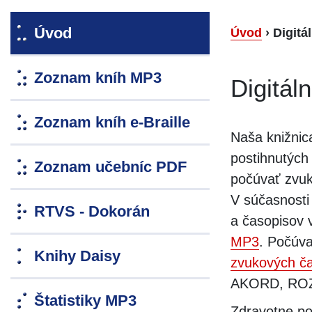
Úvod
Úvod
›
Digitá
Zoznam kníh MP3
Digitál
Zoznam kníh e-Braille
Naša knižnic
postihnutých
Zoznam učebníc PDF
počúvať zvuk
V súčasnosti
RTVS - Dokorán
a časopisov 
MP3
. Počúva
Knihy Daisy
zvukových č
AKORD, ROZ
Štatistiky MP3
Zdravotne pos