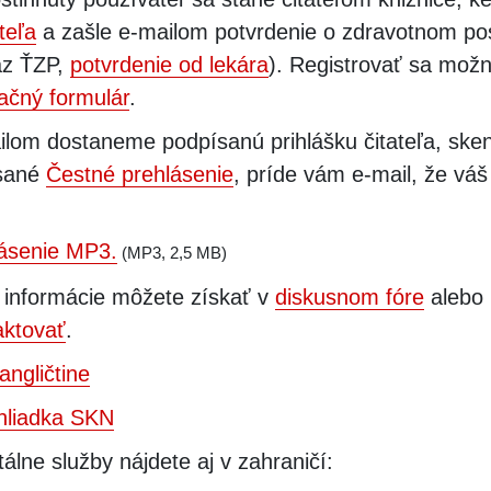
teľa
a zašle e-mailom potvrdenie o zdravotnom pos
az ŤZP,
potvrdenie od lekára
). Registrovať sa mož
račný formulár
.
ilom dostaneme podpísanú prihlášku čitateľa, ske
sané
Čestné prehlásenie
, príde vám e-mail, že váš
ásenie MP3.
(MP3, 2,5 MB)
 informácie môžete získať v
diskusnom fóre
alebo
aktovať
.
angličtine
ehliadka SKN
álne služby nájdete aj v zahraničí: