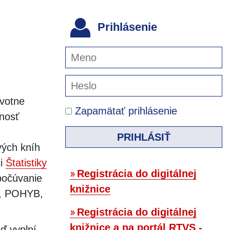
Prihlásenie
avotne
Zapamätať prihlásenie
žnosť
PRIHLÁSIŤ
ých kníh
ii
Štatistiky
Registrácia do digitálnej
počúvanie
knižnice
, POHYB,
Registrácia do digitálnej
knižnice a na portál RTVS -
ď vyplní