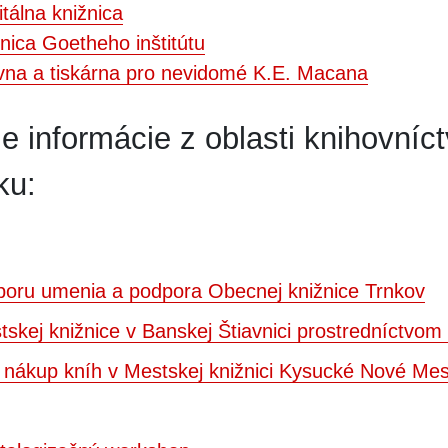
tálna knižnica
žnica Goetheho inštitútu
na a tiskárna pro nevidomé K.E. Macana
e informácie z oblasti knihovníc
ku:
oru umenia a podpora Obecnej knižnice Trnkov
skej knižnice v Banskej Štiavnici prostredníctvo
 nákup kníh v Mestskej knižnici Kysucké Nové Me