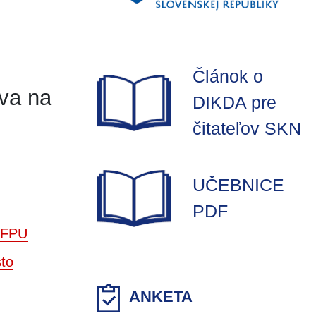
Článok o
tva na
DIKDA pre
čitateľov SKN
UČEBNICE
PDF
m FPU
sto
ANKETA