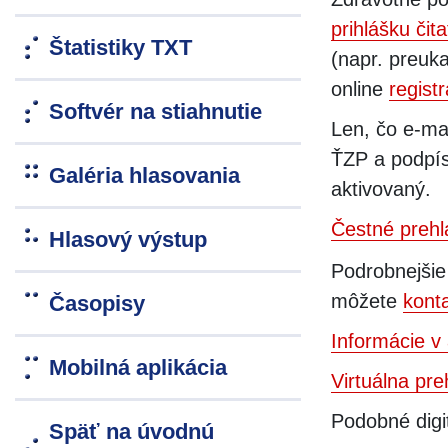
prihlášku čita
Štatistiky TXT
(napr. preuk
online
regist
Softvér na stiahnutie
Len, čo e-ma
ŤZP a podpí
Galéria hlasovania
aktivovaný.
Čestné prehl
Hlasový výstup
Podrobnejšie
môžete
kont
Časopisy
Informácie v 
Mobilná aplikácia
Virtuálna pr
Podobné digit
Späť na úvodnú