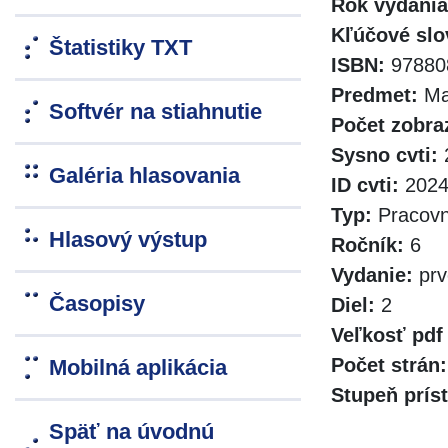
Rok vydania
Kľúčové slo
Štatistiky TXT
ISBN:
97880
Predmet:
Ma
Softvér na stiahnutie
Počet zobra
Sysno cvti:
Galéria hlasovania
ID cvti:
2024
Typ:
Pracovn
Hlasový výstup
Ročník:
6
Vydanie:
prv
Časopisy
Diel:
2
Veľkosť pdf
Počet strán:
Mobilná aplikácia
Stupeň prís
Späť na úvodnú