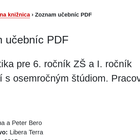
lna knižnica
›
Zoznam učebníc PDF
 učebníc PDF
ka pre 6. ročník ZŠ a I. ročník
í s osemročným štúdiom. Praco
a a Peter Bero
vo:
Libera Terra