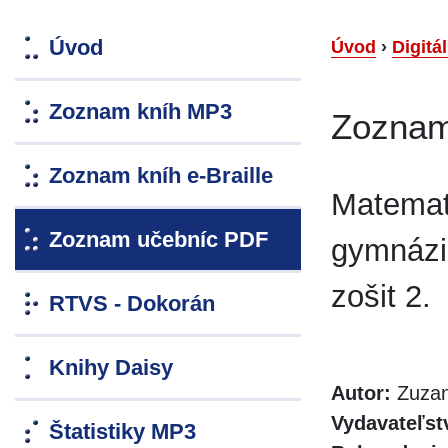
Úvod
Úvod
›
Digitá
Zoznam kníh MP3
Zoznam
Zoznam kníh e-Braille
Matemati
Zoznam učebníc PDF
gymnázi
zošit 2.
RTVS - Dokorán
Knihy Daisy
Autor:
Zuzan
Vydavateľst
Štatistiky MP3