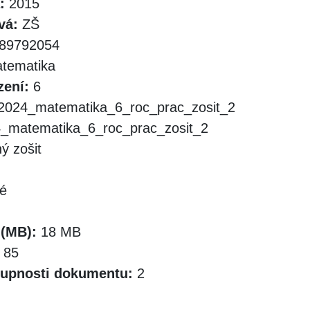
:
2015
vá:
ZŠ
89792054
tematika
zení:
6
2024_matematika_6_roc_prac_zosit_2
_matematika_6_roc_prac_zosit_2
ý zošit
é
 (MB):
18 MB
85
tupnosti dokumentu:
2