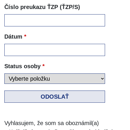
Číslo preukazu ŤZP (ŤZP/S)
Dátum
*
Status osoby
*
ODOSLAŤ
Vyhlasujem, že som sa oboznámil(a)