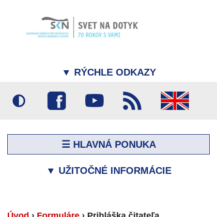
▼
RÝCHLE ODKAZY
☰ HLAVNÁ PONUKA
▼
UŽITOČNÉ INFORMÁCIE
Úvod
›
Formuláre
›
Prihláška čitateľa