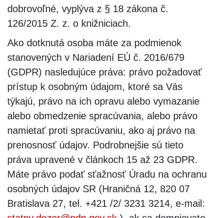
dobrovoľné, vyplýva z § 18 zákona č.
126/2015 Z. z. o knižniciach.
Ako dotknutá osoba máte za podmienok
stanovených v Nariadení EÚ č. 2016/679
(GDPR) nasledujúce práva: právo požadovať
prístup k osobným údajom, ktoré sa Vás
týkajú, právo na ich opravu alebo vymazanie
alebo obmedzenie spracúvania, alebo právo
namietať proti spracúvaniu, ako aj právo na
prenosnosť údajov. Podrobnejšie sú tieto
práva upravené v článkoch 15 až 23 GDPR.
Máte právo podať sťažnosť Úradu na ochranu
osobných údajov SR (Hraničná 12, 820 07
Bratislava 27, tel. +421 /2/ 3231 3214, e-mail:
statny.dozor@pdp.gov.sk
), ak sa domnievate,