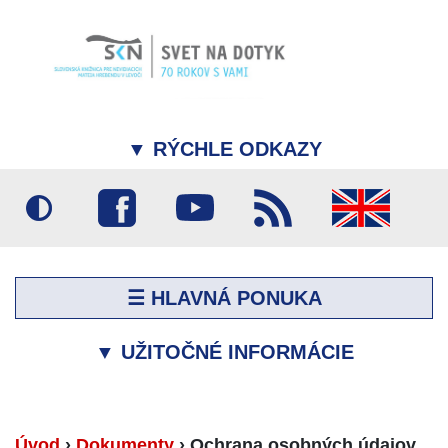
▼
RÝCHLE ODKAZY
☰ HLAVNÁ PONUKA
▼
UŽITOČNÉ INFORMÁCIE
Úvod
›
Dokumenty
›
Ochrana osobných údajov