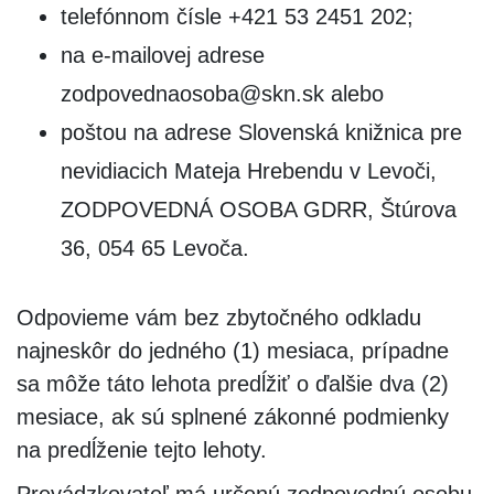
telefónnom čísle +421 53 2451 202;
na e-mailovej adrese
zodpovednaosoba@skn.sk alebo
poštou na adrese Slovenská knižnica pre
nevidiacich Mateja Hrebendu v Levoči,
ZODPOVEDNÁ OSOBA GDRR, Štúrova
36, 054 65 Levoča.
Odpovieme vám bez zbytočného odkladu
najneskôr do jedného (1) mesiaca, prípadne
sa môže táto lehota predĺžiť o ďalšie dva (2)
mesiace, ak sú splnené zákonné podmienky
na predĺženie tejto lehoty.
Prevádzkovateľ má určenú zodpovednú osobu