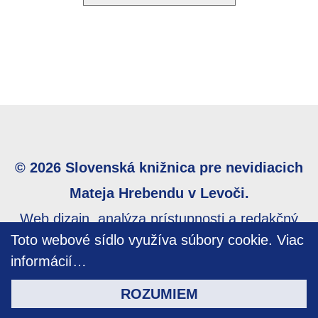
© 2026 Slovenská knižnica pre nevidiacich
Mateja Hrebendu v Levoči.
Web dizajn, analýza prístupnosti a redakčný
Toto webové sídlo využíva súbory cookie.
Viac
systém SwiftSite od spoločnosti ELET systems,
informácií…
s.r.o.
ROZUMIEM
Posledná aktualizácia: 10. 4. 2024