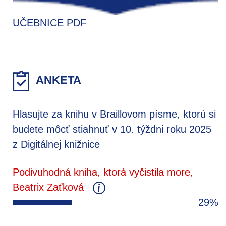
UČEBNICE PDF
ANKETA
Hlasujte za knihu v Braillovom písme, ktorú si
budete môcť stiahnuť v 10. týždni roku 2025
z Digitálnej knižnice
Podivuhodná kniha, ktorá vyčistila more,
Beatrix Zaťková
29%