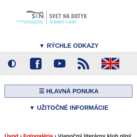
▼
RÝCHLE ODKAZY
☰ HLAVNÁ PONUKA
▼
UŽITOČNÉ INFORMÁCIE
Úvod
›
Fotogaléria
›
Vianočný literárny klub plný