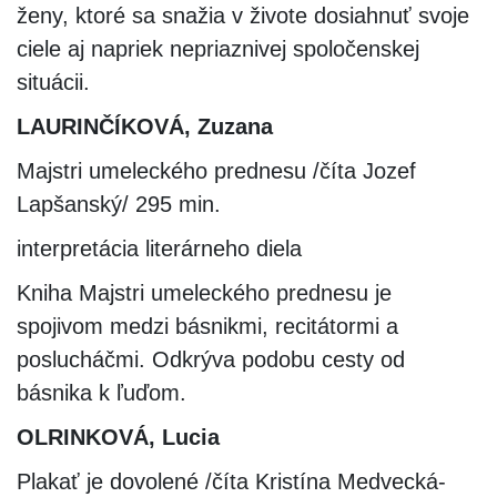
ženy, ktoré sa snažia v živote dosiahnuť svoje
ciele aj napriek nepriaznivej spoločenskej
situácii.
LAURINČÍKOVÁ, Zuzana
Majstri umeleckého prednesu /číta Jozef
Lapšanský/ 295 min.
interpretácia literárneho diela
Kniha Majstri umeleckého prednesu je
spojivom medzi básnikmi, recitátormi a
poslucháčmi. Odkrýva podobu cesty od
básnika k ľuďom.
OLRINKOVÁ, Lucia
Plakať je dovolené /číta Kristína Medvecká-