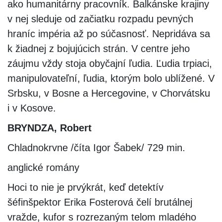
ako humanitárny pracovník. Balkánske krajiny
v nej sleduje od začiatku rozpadu pevných
hraníc impéria až po súčasnosť. Nepridáva sa
k žiadnej z bojujúcich strán. V centre jeho
záujmu vždy stoja obyčajní ľudia. Ľudia trpiaci,
manipulovateľní, ľudia, ktorým bolo ublížené. V
Srbsku, v Bosne a Hercegovine, v Chorvátsku
i v Kosove.
BRYNDZA, Robert
Chladnokrvne /číta Igor Šabek/ 729 min.
anglické romány
Hoci to nie je prvýkrát, keď detektív
šéfinšpektor Erika Fosterová čelí brutálnej
vražde, kufor s rozrezaným telom mladého