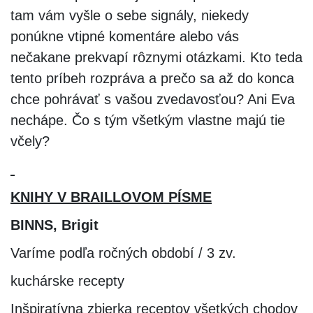
tam vám vyšle o sebe signály, niekedy
ponúkne vtipné komentáre alebo vás
nečakane prekvapí rôznymi otázkami. Kto teda
tento príbeh rozpráva a prečo sa až do konca
chce pohrávať s vašou zvedavosťou? Ani Eva
nechápe. Čo s tým všetkým vlastne majú tie
včely?
KNIHY V BRAILLOVOM PÍSME
BINNS, Brigit
Varíme podľa ročných období / 3 zv.
kuchárske recepty
Inšpiratívna zbierka receptov všetkých chodov