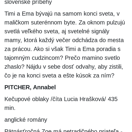
slovenské príbehy
Timi a Ema bývajú na samom konci sveta, v
maličkom suterénnom byte. Za oknom pulzujú
svetlá veľkého sveta, aj svetelné signály
mamy, ktorá každý večer odchádza do mesta
za prácou. Ako si však Timi a Ema poradia s
tajomným cudzincom? Prečo mamino svetlo
zhaslo? Nájdu v sebe dosť odvahy, aby zistili,
čo je na konci sveta a ešte kúsok za ním?
PITCHER, Annabel
Kečupové oblaky /číta Lucia Hrašková/ 435
min.
anglické romány
Pätnásťročná Zoe má netradičného priateľa -