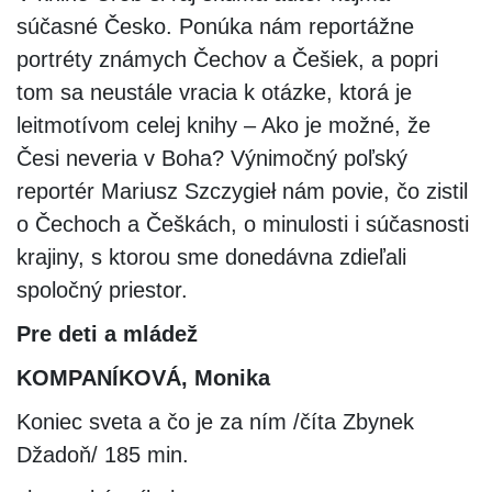
súčasné Česko. Ponúka nám reportážne
portréty známych Čechov a Češiek, a popri
tom sa neustále vracia k otázke, ktorá je
leitmotívom celej knihy – Ako je možné, že
Česi neveria v Boha? Výnimočný poľský
reportér Mariusz Szczygieł nám povie, čo zistil
o Čechoch a Češkách, o minulosti i súčasnosti
krajiny, s ktorou sme donedávna zdieľali
spoločný priestor.
Pre deti a mládež
KOMPANÍKOVÁ, Monika
Koniec sveta a čo je za ním /číta Zbynek
Džadoň/ 185 min.