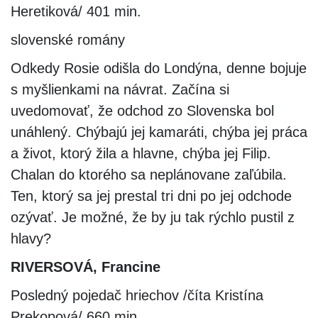
Heretiková/ 401 min.
slovenské romány
Odkedy Rosie odišla do Londýna, denne bojuje
s myšlienkami na návrat. Začína si
uvedomovať, že odchod zo Slovenska bol
unáhlený. Chýbajú jej kamaráti, chýba jej práca
a život, ktorý žila a hlavne, chýba jej Filip.
Chalan do ktorého sa neplánovane zaľúbila.
Ten, ktorý sa jej prestal tri dni po jej odchode
ozývať. Je možné, že by ju tak rýchlo pustil z
hlavy?
RIVERSOVÁ, Francine
Posledný pojedač hriechov /číta Kristína
Prekopová/ 660 min.