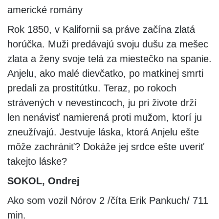
americké romány
Rok 1850, v Kalifornii sa práve začína zlatá
horúčka. Muži predávajú svoju dušu za mešec
zlata a ženy svoje telá za miestečko na spanie.
Anjelu, ako malé dievčatko, po matkinej smrti
predali za prostitútku. Teraz, po rokoch
strávených v nevestincoch, ju pri živote drží
len nenávisť namierená proti mužom, ktorí ju
zneužívajú. Jestvuje láska, ktorá Anjelu ešte
môže zachrániť? Dokáže jej srdce ešte uveriť
takejto láske?
SOKOL, Ondrej
Ako som vozil Nórov 2 /číta Erik Pankuch/ 711
min.