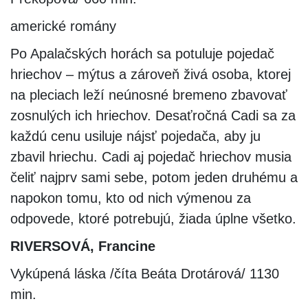
americké romány
Po Apalačských horách sa potuluje pojedač
hriechov – mýtus a zároveň živá osoba, ktorej
na pleciach leží neúnosné bremeno zbavovať
zosnulých ich hriechov. Desaťročná Cadi sa za
každú cenu usiluje nájsť pojedača, aby ju
zbavil hriechu. Cadi aj pojedač hriechov musia
čeliť najprv sami sebe, potom jeden druhému a
napokon tomu, kto od nich výmenou za
odpovede, ktoré potrebujú, žiada úplne všetko.
RIVERSOVÁ, Francine
Vykúpená láska /číta Beáta Drotárová/ 1130
min.