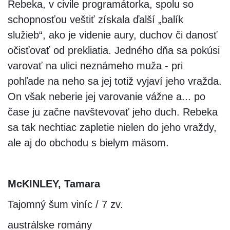
Rebeka, v civile programátorka, spolu so
schopnosťou veštiť získala ďalší „balík
služieb“, ako je videnie aury, duchov či danosť
očisťovať od prekliatia. Jedného dňa sa pokúsi
varovať na ulici neznámeho muža - pri
pohľade na neho sa jej totiž vyjaví jeho vražda.
On však neberie jej varovanie vážne a... po
čase ju začne navštevovať jeho duch. Rebeka
sa tak nechtiac zapletie nielen do jeho vraždy,
ale aj do obchodu s bielym mäsom.
McKINLEY, Tamara
Tajomný šum viníc / 7 zv.
austrálske romány