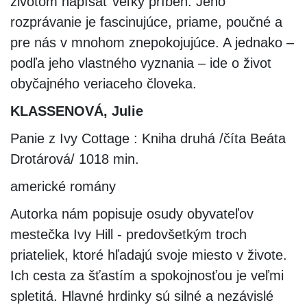
životom napísať veľký príbeh. Jeho
rozprávanie je fascinujúce, priame, poučné a
pre nás v mnohom znepokojujúce. A jednako –
podľa jeho vlastného vyznania – ide o život
obyčajného veriaceho človeka.
KLASSENOVÁ, Julie
Panie z Ivy Cottage : Kniha druhá /číta Beáta
Drotárová/ 1018 min.
americké romány
Autorka nám popisuje osudy obyvateľov
mestečka Ivy Hill - predovšetkým troch
priateliek, ktoré hľadajú svoje miesto v živote.
Ich cesta za šťastím a spokojnosťou je veľmi
spletitá. Hlavné hrdinky sú silné a nezávislé