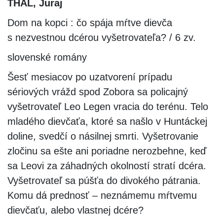
THAL, Juraj
Dom na kopci : čo spája mŕtve dievča
s nezvestnou dcérou vyšetrovateľa? / 6 zv.
slovenské romány
Šesť mesiacov po uzatvorení prípadu
sériových vrážd spod Zobora sa policajný
vyšetrovateľ Leo Legen vracia do terénu. Telo
mladého dievčaťa, ktoré sa našlo v Huntáckej
doline, svedčí o násilnej smrti. Vyšetrovanie
zločinu sa ešte ani poriadne nerozbehne, keď
sa Leovi za záhadných okolností stratí dcéra.
Vyšetrovateľ sa púšťa do divokého pátrania.
Komu dá prednosť – neznámemu mŕtvemu
dievčaťu, alebo vlastnej dcére?