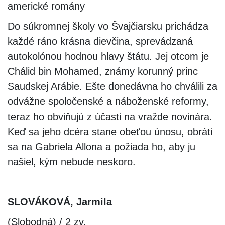
americké romány
Do súkromnej školy vo Švajčiarsku prichádza
každé ráno krásna dievčina, sprevádzaná
autokolónou hodnou hlavy štátu. Jej otcom je
Chálid bin Mohamed, známy korunný princ
Saudskej Arábie. Ešte donedávna ho chválili za
odvážne spoločenské a náboženské reformy,
teraz ho obviňujú z účasti na vražde novinára.
Keď sa jeho dcéra stane obeťou únosu, obráti
sa na Gabriela Allona a požiada ho, aby ju
našiel, kým nebude neskoro.
SLOVÁKOVÁ, Jarmila
(Slobodná) / 2 zv.