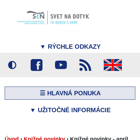
▼
RÝCHLE ODKAZY
☰ HLAVNÁ PONUKA
▼
UŽITOČNÉ INFORMÁCIE
Úvod
›
Knižné novinky
›
Knižné novinky - apríl