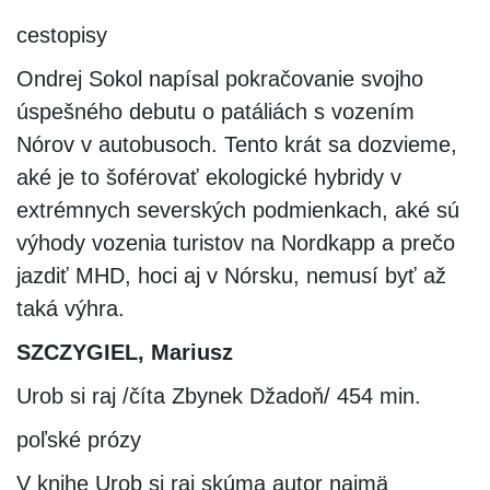
cestopisy
Ondrej Sokol napísal pokračovanie svojho
úspešného debutu o patáliách s vozením
Nórov v autobusoch. Tento krát sa dozvieme,
aké je to šoférovať ekologické hybridy v
extrémnych severských podmienkach, aké sú
výhody vozenia turistov na Nordkapp a prečo
jazdiť MHD, hoci aj v Nórsku, nemusí byť až
taká výhra.
SZCZYGIEL, Mariusz
Urob si raj /číta Zbynek Džadoň/ 454 min.
poľské prózy
V knihe Urob si raj skúma autor najmä