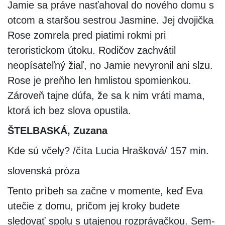
Jamie sa práve nasťahoval do nového domu s
otcom a staršou sestrou Jasmine. Jej dvojička
Rose zomrela pred piatimi rokmi pri
teroristickom útoku. Rodičov zachvátil
neopísateľný žiaľ, no Jamie nevyronil ani slzu.
Rose je preňho len hmlistou spomienkou.
Zároveň tajne dúfa, že sa k nim vráti mama,
ktorá ich bez slova opustila.
ŠTELBASKÁ, Zuzana
Kde sú včely? /číta Lucia Hrašková/ 157 min.
slovenská próza
Tento príbeh sa začne v momente, keď Eva
utečie z domu, pričom jej kroky budete
sledovať spolu s utajenou rozprávačkou. Sem-