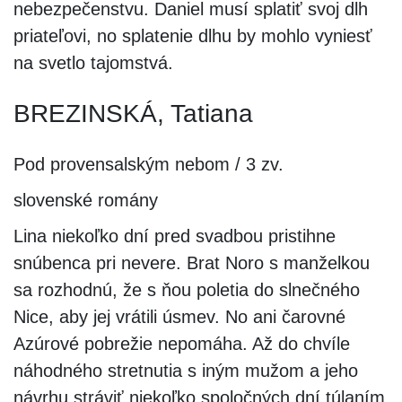
nebezpečenstvu. Daniel musí splatiť svoj dlh
priateľovi, no splatenie dlhu by mohlo vyniesť
na svetlo tajomstvá.
BREZINSKÁ, Tatiana
Pod provensalským nebom / 3 zv.
slovenské romány
Lina niekoľko dní pred svadbou pristihne
snúbenca pri nevere. Brat Noro s manželkou
sa rozhodnú, že s ňou poletia do slnečného
Nice, aby jej vrátili úsmev. No ani čarovné
Azúrové pobrežie nepomáha. Až do chvíle
náhodného stretnutia s iným mužom a jeho
návrhu stráviť niekoľko spoločných dní túlaním