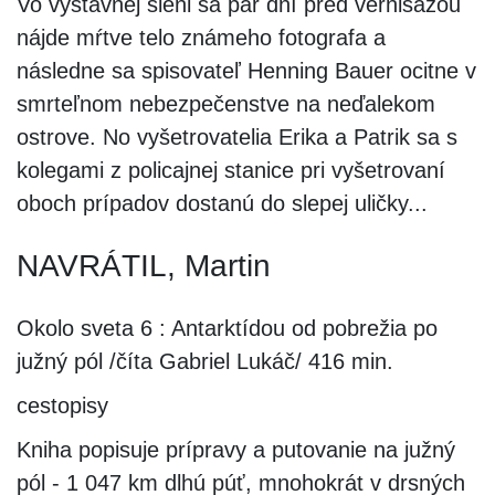
Vo výstavnej sieni sa pár dní pred vernisážou
nájde mŕtve telo známeho fotografa a
následne sa spisovateľ Henning Bauer ocitne v
smrteľnom nebezpečenstve na neďalekom
ostrove. No vyšetrovatelia Erika a Patrik sa s
kolegami z policajnej stanice pri vyšetrovaní
oboch prípadov dostanú do slepej uličky...
NAVRÁTIL, Martin
Okolo sveta 6 : Antarktídou od pobrežia po
južný pól /číta Gabriel Lukáč/ 416 min.
cestopisy
Kniha popisuje prípravy a putovanie na južný
pól - 1 047 km dlhú púť, mnohokrát v drsných