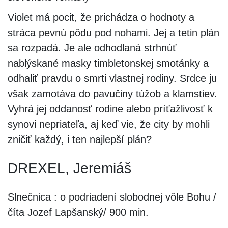
Violet má pocit, že prichádza o hodnoty a
stráca pevnú pôdu pod nohami. Jej a tetin plán
sa rozpadá. Je ale odhodlaná strhnúť
nablýskané masky timbletonskej smotánky a
odhaliť pravdu o smrti vlastnej rodiny. Srdce ju
však zamotáva do pavučiny túžob a klamstiev.
Vyhrá jej oddanosť rodine alebo príťažlivosť k
synovi nepriateľa, aj keď vie, že city by mohli
zničiť každý, i ten najlepší plán?
DREXEL, Jeremiáš
Slnečnica : o podriadení slobodnej vôle Bohu /
číta Jozef Lapšanský/ 900 min.