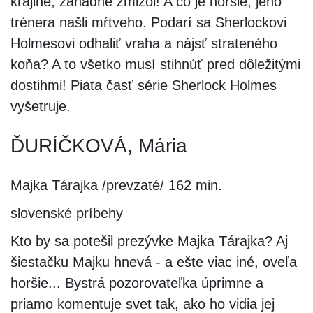
krajine, záhadne zmizol! A čo je horšie, jeho
trénera našli mŕtveho. Podarí sa Sherlockovi
Holmesovi odhaliť vraha a nájsť strateného
koňa? A to všetko musí stihnúť pred dôležitými
dostihmi! Piata časť série Sherlock Holmes
vyšetruje.
ĎURÍČKOVÁ, Mária
Majka Tárajka /prevzaté/ 162 min.
slovenské príbehy
Kto by sa potešil prezývke Majka Tárajka? Aj
šiestačku Majku hnevá - a ešte viac iné, oveľa
horšie... Bystrá pozorovateľka úprimne a
priamo komentuje svet tak, ako ho vidia jej