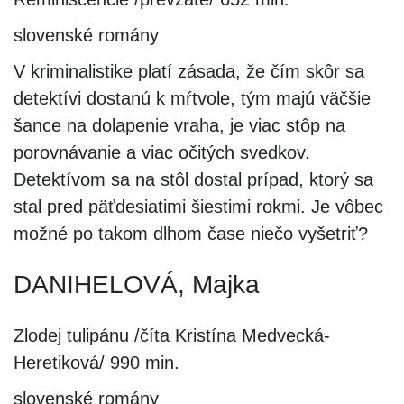
slovenské romány
V kriminalistike platí zásada, že čím skôr sa
detektívi dostanú k mŕtvole, tým majú väčšie
šance na dolapenie vraha, je viac stôp na
porovnávanie a viac očitých svedkov.
Detektívom sa na stôl dostal prípad, ktorý sa
stal pred päťdesiatimi šiestimi rokmi. Je vôbec
možné po takom dlhom čase niečo vyšetriť?
DANIHELOVÁ, Majka
Zlodej tulipánu /číta Kristína Medvecká-
Heretiková/ 990 min.
slovenské romány