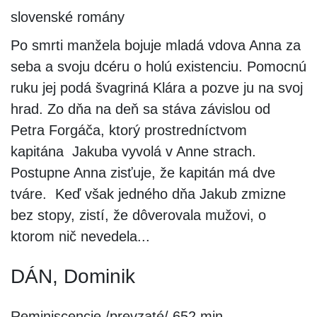
slovenské romány
Po smrti manžela bojuje mladá vdova Anna za
seba a svoju dcéru o holú existenciu. Pomocnú
ruku jej podá švagriná Klára a pozve ju na svoj
hrad. Zo dňa na deň sa stáva závislou od
Petra Forgáča, ktorý prostredníctvom
kapitána Jakuba vyvolá v Anne strach.
Postupne Anna zisťuje, že kapitán má dve
tváre. Keď však jedného dňa Jakub zmizne
bez stopy, zistí, že dôverovala mužovi, o
ktorom nič nevedela...
DÁN, Dominik
Reminiscencie /prevzaté/ 652 min.