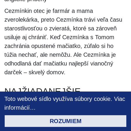
Cezmínkin otec je farmár a mama
zverolekárka, preto Cezmínka trávi veľa času
starostlivosťou o zvieratá, ktoré sa zároveň
usiluje aj chrániť. Keď Cezmínka s Tomom
zachránia opustené mačiatko, zúfalo si ho
túžia nechať, ale nemôžu. Ale Cezmínka je
odhodlaná dať mačiatku najlepší vianočný
darček – skvelý domov.
NAJŽIADANEJŠIE
Toto webové sídlo využíva súbory cookie.
Viac
ZVUKOVÉ KNIHY, U
informácií…
KTORÝCH BOL ZMENENÝ
ROZUMIEM