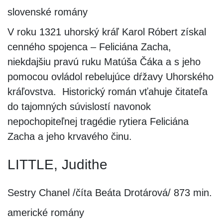
slovenské romány
V roku 1321 uhorský kráľ Karol Róbert získal
cenného spojenca – Feliciána Zacha,
niekdajšiu pravú ruku Matúša Čáka a s jeho
pomocou ovládol rebelujúce dŕžavy Uhorského
kráľovstva. Historický román vťahuje čitateľa
do tajomných súvislostí navonok
nepochopiteľnej tragédie rytiera Feliciána
Zacha a jeho krvavého činu.
LITTLE, Judithe
Sestry Chanel /číta Beáta Drotárová/ 873 min.
americké romány