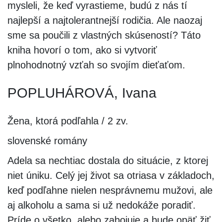
mysleli, že keď vyrastieme, budú z nás tí
najlepší a najtolerantnejší rodičia. Ale naozaj
sme sa poučili z vlastných skúseností? Táto
kniha hovorí o tom, ako si vytvoriť
plnohodnotný vzťah so svojím dieťaťom.
POPLUHÁROVÁ, Ivana
Žena, ktorá podľahla / 2 zv.
slovenské romány
Adela sa nechtiac dostala do situácie, z ktorej
niet úniku. Celý jej život sa otriasa v základoch,
keď podľahne nielen nesprávnemu mužovi, ale
aj alkoholu a sama si už nedokáže poradiť.
Príde o všetko, alebo zabojuje a bude opäť žiť