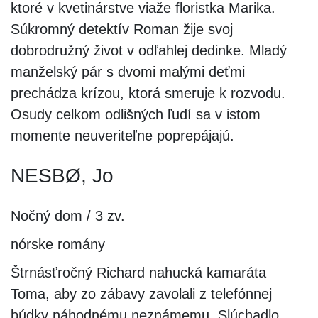
ktoré v kvetinárstve viaže floristka Marika.
Súkromný detektív Roman žije svoj
dobrodružný život v odľahlej dedinke. Mladý
manželský pár s dvomi malými deťmi
prechádza krízou, ktorá smeruje k rozvodu.
Osudy celkom odlišných ľudí sa v istom
momente neuveriteľne poprepájajú.
NESBØ, Jo
Nočný dom / 3 zv.
nórske romány
Štrnásťročný Richard nahucká kamaráta
Toma, aby zo zábavy zavolali z telefónnej
búdky náhodnému neznámemu. Slúchadlo