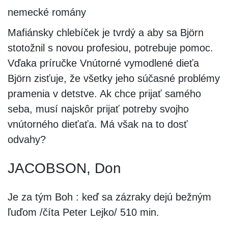
nemecké romány
Mafiánsky chlebíček je tvrdý a aby sa Björn
stotožnil s novou profesiou, potrebuje pomoc.
Vďaka príručke Vnútorné vymodlené dieťa
Björn zisťuje, že všetky jeho súčasné problémy
pramenia v detstve. Ak chce prijať samého
seba, musí najskôr prijať potreby svojho
vnútorného dieťaťa. Má však na to dosť
odvahy?
JACOBSON, Don
Je za tým Boh : keď sa zázraky dejú bežným
ľuďom /číta Peter Lejko/ 510 min.