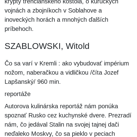
krypty trenčianskeho kostola, o kuruckých
vojnách a zbojníkoch v Soblahove a
inoveckých horách a mnohých ďalších
príbehoch.
SZABLOWSKI, Witold
Čo sa varí v Kremli : ako vybudovať impérium
nožom, naberačkou a vidličkou /číta Jozef
Lapšanský/ 960 min.
reportáže
Autorova kulinárska reportáž nám ponúka
spoznať Rusko cez kuchynské dvere. Prezradí
nám, čo jedával Stalin na svojej tajnej dači
neďaleko Moskvy, čo sa pieklo v peciach