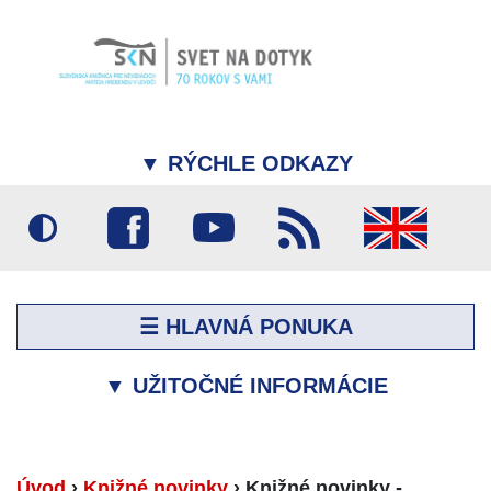
▼
RÝCHLE ODKAZY
☰ HLAVNÁ PONUKA
▼
UŽITOČNÉ INFORMÁCIE
Úvod
›
Knižné novinky
›
Knižné novinky -