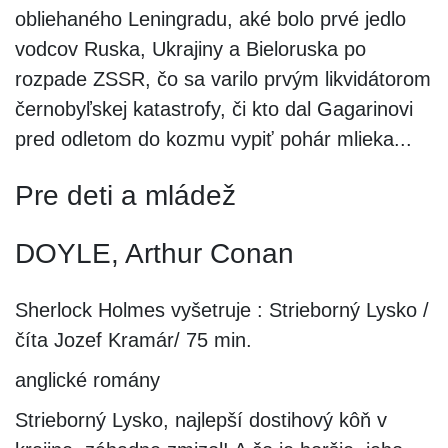
obliehaného Leningradu, aké bolo prvé jedlo
vodcov Ruska, Ukrajiny a Bieloruska po
rozpade ZSSR, čo sa varilo prvým likvidátorom
černobyľskej katastrofy, či kto dal Gagarinovi
pred odletom do kozmu vypiť pohár mlieka...
Pre deti a mládež
DOYLE, Arthur Conan
Sherlock Holmes vyšetruje : Strieborný Lysko /
číta Jozef Kramár/ 75 min.
anglické romány
Strieborný Lysko, najlepší dostihový kôň v