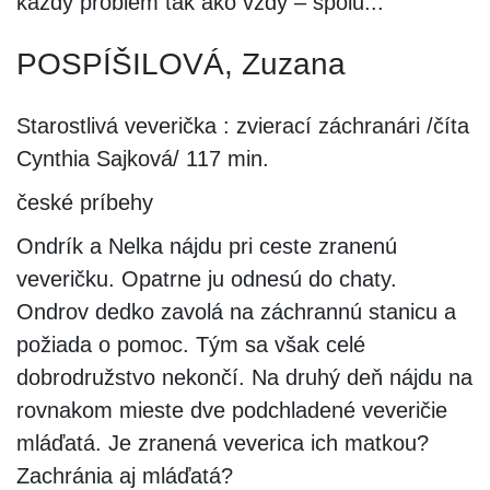
každý problém tak ako vždy – spolu...
POSPÍŠILOVÁ, Zuzana
Starostlivá veverička : zvierací záchranári /číta
Cynthia Sajková/ 117 min.
české príbehy
Ondrík a Nelka nájdu pri ceste zranenú
veveričku. Opatrne ju odnesú do chaty.
Ondrov dedko zavolá na záchrannú stanicu a
požiada o pomoc. Tým sa však celé
dobrodružstvo nekončí. Na druhý deň nájdu na
rovnakom mieste dve podchladené veveričie
mláďatá. Je zranená veverica ich matkou?
Zachránia aj mláďatá?