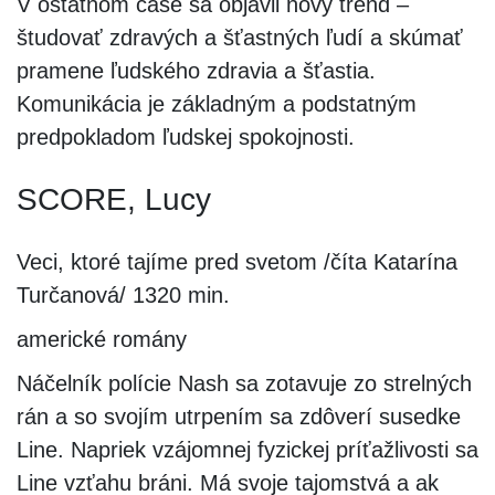
V ostatnom čase sa objavil nový trend –
študovať zdravých a šťastných ľudí a skúmať
pramene ľudského zdravia a šťastia.
Komunikácia je základným a podstatným
predpokladom ľudskej spokojnosti.
SCORE, Lucy
Veci, ktoré tajíme pred svetom /číta Katarína
Turčanová/ 1320 min.
americké romány
Náčelník polície Nash sa zotavuje zo strelných
rán a so svojím utrpením sa zdôverí susedke
Line. Napriek vzájomnej fyzickej príťažlivosti sa
Line vzťahu bráni. Má svoje tajomstvá a ak