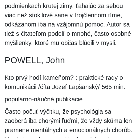
podmienkach krutej zimy, ťahajúc za sebou
viac než stokilové sane v trojčlennom tíme,
odkázanom iba na vzájomnú pomoc. Autor sa
tiež s čitateľom podelí o mnohé, často osobné
myšlienky, ktoré mu občas blúdili v mysli.
POWELL, John
Kto prvý hodí kameňom? : praktické rady o
komunikácii /číta Jozef Lapšanský/ 565 min.
populárno-náučné publikácie
Často počuť výčitku, že psychológia sa
zaoberá iba chorými ľuďmi, že vždy skúma len
pramene mentálnych a emocionálnych chorôb.