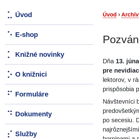
Úvod
Úvod
›
Archív
E-shop
Pozván
Knižné novinky
Dňa
13. júna
pre nevidiac
O knižnici
lektorov, v 
prispôsobia 
Formuláre
Návštevníci
predovšetkým
Dokumenty
po secesiu. 
najrôznejším
Služby
horninami a 