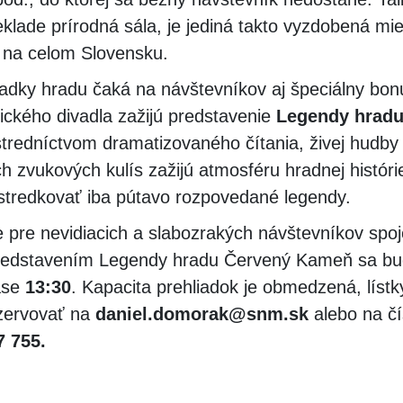
eklade prírodná sála, je jediná takto vyzdobená mi
u na celom Slovensku.
adky hradu čaká na návštevníkov aj špeciálny bon
ického divadla zažijú predstavenie
Legendy hradu
tredníctvom dramatizovaného čítania, živej hudby
h zvukových kulís zažijú atmosféru hradnej históri
ostredkovať iba pútavo rozpovedané legendy.
 pre nevidiacich a slabozrakých návštevníkov spo
redstavením Legendy hradu Červený Kameň sa bu
ase
13:30
. Kapacita prehliadok je obmedzená, lístky
zervovať na
daniel.domorak@snm.sk
alebo na čí
7 755.