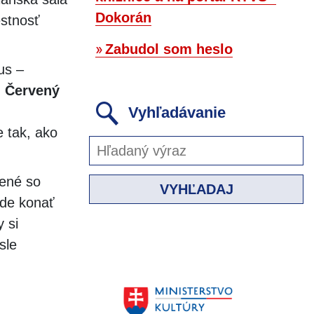
Dokorán
estnosť
Zabudol som heslo
us –
 Červený
Vyhľadávanie
e tak, ako
jené so
VYHĽADAJ
de konať
 si
sle