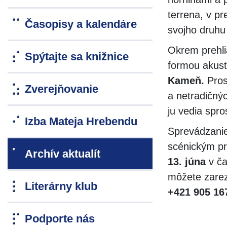
terrena, v pr
Časopisy a kalendáre
svojho druh
Okrem prehli
Spýtajte sa knižnice
formou akust
Kameň.
Pros
Zverejňovanie
a netradičnýc
ju vedia spr
Izba Mateja Hrebendu
Sprevádzanie
scénickým p
Archív aktualít
13. júna
v č
môžete zare
Literárny klub
+421 905 16
Podporte nás