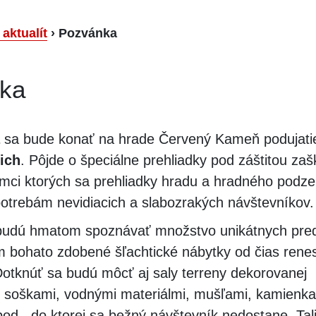
 aktualít
›
Pozvánka
ka
sa bude konať na hrade Červený Kameň podujat
ich
. Pôjde o špeciálne prehliadky pod záštitou za
rámci ktorých sa prehliadky hradu a hradného podz
potrebám nevidiacich a slabozrakých návštevníkov.
 budú hmatom spoznávať množstvo unikátnych pre
 bohato zdobené šľachtické nábytky od čias rene
Dotknúť sa budú môcť aj saly terreny dekorovanej
i soškami, vodnými materiálmi, mušľami, kamienka
pod., do ktorej sa bežný návštevník nedostane. Tal