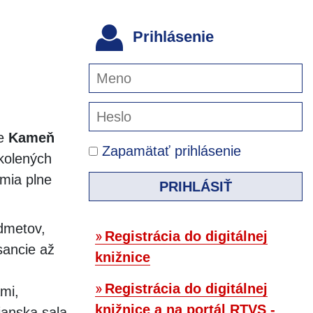
Prihlásenie
ie
Kameň
Zapamätať prihlásenie
školených
emia plne
PRIHLÁSIŤ
dmetov,
Registrácia do digitálnej
sancie až
knižnice
Registrácia do digitálnej
mi,
knižnice a na portál RTVS -
ianska sala