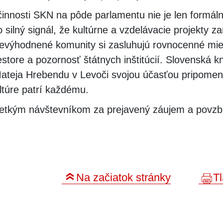
činnosti SKN na pôde parlamentu nie je len formá
 silný signál, že kultúrne a vzdelávacie projekty 
evýhodnené komunity si zasluhujú rovnocenné mie
store a pozornosť štátnych inštitúcií. Slovenská kn
Mateja Hrebendu v Levoči svojou účasťou pripomen
ltúre patrí každému.
etkým návštevníkom za prejavený záujem a povzb
Na začiatok stránky
Tl