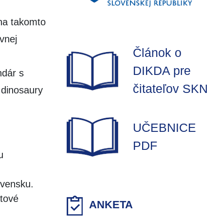
 na takomto
vnej
Článok o
DIKDA pre
ndár s
čitateľov SKN
 dinosaury
UČEBNICE
PDF
u
ovensku.
atové
ANKETA