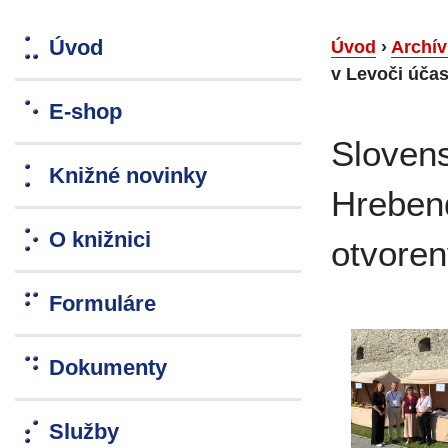
Úvod
Úvod
›
Archív
v Levoči úča
E-shop
Slovens
Knižné novinky
Hreben
O knižnici
otvore
Formuláre
Dokumenty
Služby