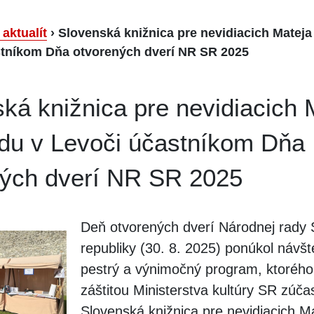
 aktualít
›
Slovenská knižnica pre nevidiacich Matej
stníkom Dňa otvorených dverí NR SR 2025
ká knižnica pre nevidiacich 
du v Levoči účastníkom Dňa
ných dverí NR SR 2025
Deň otvorených dverí Národnej rady 
republiky (30. 8. 2025) ponúkol návš
pestrý a výnimočný program, ktorého
záštitou Ministerstva kultúry SR zúčas
Slovenská knižnica pre nevidiacich M