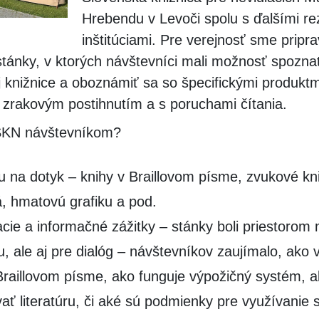
Hrebendu v Levoči spolu s ďalšími re
inštitúciami. Pre verejnosť sme priprav
 stánky, v ktorých návštevníci mali možnosť spozna
j knižnice a oboznámiť sa so špecifickými produkt
 zrakovým postihnutím a s poruchami čítania.
SKN návštevníkom?
ru na dotyk – knihy v Braillovom písme, zvukové kn
á, hmatovú grafiku a pod.
cie a informačné zážitky – stánky boli priestorom 
u, ale aj pre dialóg – návštevníkov zaujímalo, ako 
Braillovom písme, ako funguje výpožičný systém, 
ať literatúru, či aké sú podmienky pre využívanie s