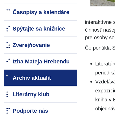
Časopisy a kalendáre
interaktívne
Spýtajte sa knižnice
činnosť naše
pre osoby so
Zverejňovanie
Čo ponúkla 
Izba Mateja Hrebendu
Literatú
periodik
Archív aktualít
Vzdeláva
expozíci
Literárny klub
kniha v 
objednáv
Podporte nás