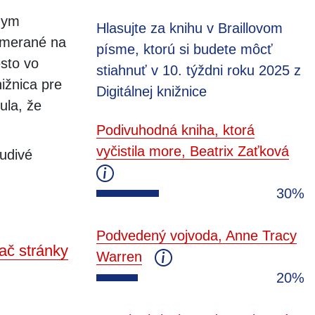
lnym
Hlasujte za knihu v Braillovom
zamerané na
písme, ktorú si budete môcť
sto vo
stiahnuť v 10. týždni roku 2025 z
ižnica pre
Digitálnej knižnice
ula, že
Podivuhodná kniha, ktorá
vyčistila more, Beatrix Zaťková
udivé
30%
Podvedený vojvoda, Anne Tracy
ač stránky
Warren
20%