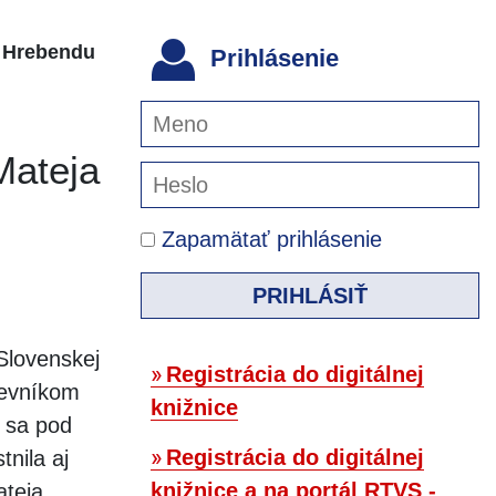
a Hrebendu
Prihlásenie
Mateja
Zapamätať prihlásenie
PRIHLÁSIŤ
Slovenskej
Registrácia do digitálnej
tevníkom
knižnice
 sa pod
Registrácia do digitálnej
tnila aj
knižnice a na portál RTVS -
ateja