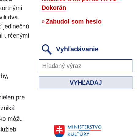
Dokorán
zortnými
ili dva
Zabudol som heslo
ť jedinečnú
mi určenými
Vyhľadávanie
ihy,
VYHĽADAJ
nielen pre
vzniká
ako môžu
lužieb