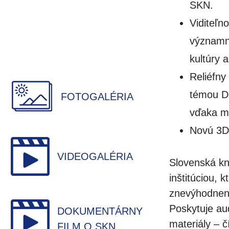
SKN.
Viditeľn
významno
kultúry a
Reliéfny
témou Di
FOTOGALÉRIA
vďaka mob
Novú 3D 
VIDEOGALÉRIA
Slovenská kn
inštitúciou, 
znevýhodnené
Poskytuje aud
DOKUMENTÁRNY
materiály – č
FILM O SKN