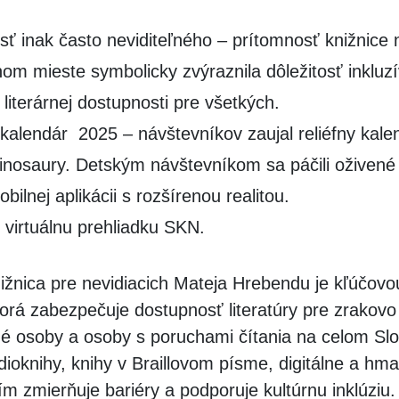
osť inak často neviditeľného – prítomnosť knižnice
m mieste symbolicky zvýraznila dôležitosť inkluzí
 literárnej dostupnosti pre všetkých.
 kalendár 2025 – návštevníkov zaujal reliéfny kale
nosaury. Detským návštevníkom sa páčili oživené
ilnej aplikácii s rozšírenou realitou.
virtuálnu prehliadku SKN.
ižnica pre nevidiacich Mateja Hrebendu je kľúčovo
ktorá zabezpečuje dostupnosť literatúry pre zrakovo
 osoby a osoby s poruchami čítania na celom Sl
ioknihy, knihy v Braillovom písme, digitálne a hm
ím zmierňuje bariéry a podporuje kultúrnu inklúziu.