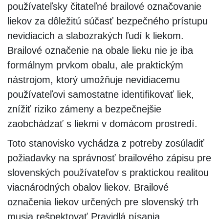
používateľsky čitateľné brailové označovanie
liekov za dôležitú súčasť bezpečného prístupu
nevidiacich a slabozrakých ľudí k liekom.
Brailové označenie na obale lieku nie je iba
formálnym prvkom obalu, ale praktickým
nástrojom, ktorý umožňuje nevidiacemu
používateľovi samostatne identifikovať liek,
znížiť riziko zámeny a bezpečnejšie
zaobchádzať s liekmi v domácom prostredí.
Toto stanovisko vychádza z potreby zosúladiť
požiadavky na správnosť brailového zápisu pre
slovenských používateľov s praktickou realitou
viacnárodných obalov liekov. Brailové
označenia liekov určených pre slovenský trh
musia rešpektovať Pravidlá písania