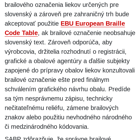
brailového označenia liekov určených pre
slovenský a zároveň pre zahraničný trh bude
akceptovať použitie
EBU European Braille
Code Table
, ak brailové označenie neobsahuje
slovenský text. Zároveň odporúča, aby
výrobcovia, držitelia rozhodnutí o registrácii,
grafické a obalové agentúry a ďalšie subjekty
zapojené do prípravy obalov liekov konzultovali
brailové označenie ešte pred finálnym
schválením grafického návrhu obalu. Predíde
sa tým nesprávnemu zápisu, technicky
nečitateľnému reliéfu, zámene brailových
znakov alebo použitiu nevhodného národného
či medzinárodného kódovania.
SABP zdôrazňuje, že správne brailové