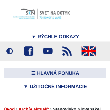
▼
RÝCHLE ODKAZY
☰ HLAVNÁ PONUKA
▼
UŽITOČNÉ INFORMÁCIE
Úvod
›
Archív aktualít
›
Stanovisko Slovenskej