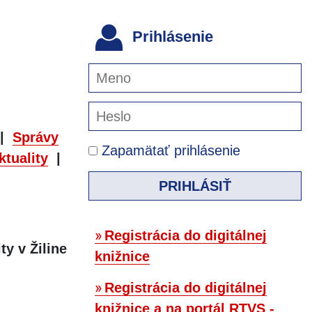
Prihlásenie
|
Správy
Zapamätať prihlásenie
ktuality
|
PRIHLÁSIŤ
Registrácia do digitálnej
ty v Žiline
knižnice
Registrácia do digitálnej
knižnice a na portál RTVS -