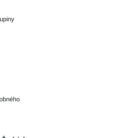
upiny
.
dobného