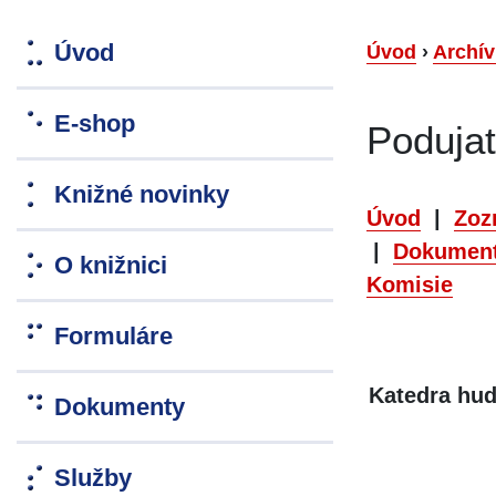
Úvod
Úvod
›
Archív
E-shop
Poduja
Knižné novinky
Úvod
|
Zoz
|
Dokument
O knižnici
Komisie
Formuláre
K
atedra hud
Dokumenty
Služby