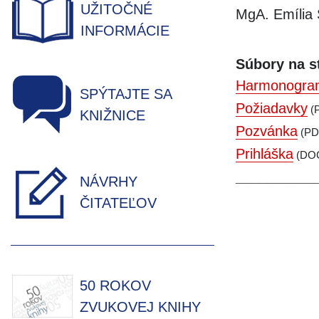
UŽITOČNÉ
MgA. Emília 
INFORMÁCIE
Súbory na s
Harmonogra
SPÝTAJTE SA
Požiadavky
(P
KNIŽNICE
Pozvánka
(PDF
Prihláška
(DOC
__________
NÁVRHY
ČITATEĽOV
50 ROKOV
ZVUKOVEJ KNIHY