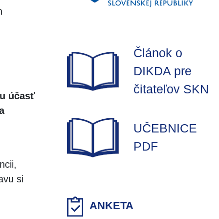
h
Článok o
DIKDA pre
čitateľov SKN
nu účasť
a
UČEBNICE
PDF
cii,
avu si
.
ANKETA