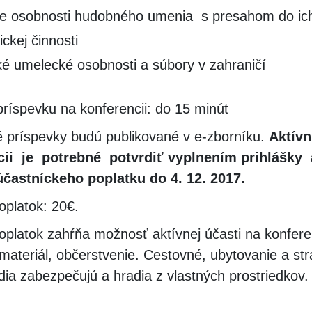
úce osobnosti hudobného umenia s presahom do ic
ckej činnosti
é umelecké osobnosti a súbory v zahraničí
príspevku na konferencii: do 15 minút
príspevky budú publikované v e-zborníku.
Aktív
cii je potrebné potvrdiť vyplnením prihlášky 
účastníckeho poplatku do 4. 12. 2017.
oplatok: 20€.
oplatok zahŕňa možnosť aktívnej účasti na konferen
materiál, občerstvenie. Cestovné, ubytovanie a str
dia zabezpečujú a hradia z vlastných prostriedkov