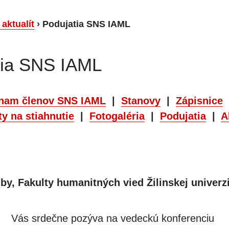
 aktualít
›
Podujatia SNS IAML
tia SNS IAML
nam členov SNS IAML
|
Stanovy
|
Zápisnice
y na stiahnutie
|
Fotogaléria
|
Podujatia
|
A
by, Fakulty humanitných vied Žilinskej univerzi
Vás srdečne pozýva na vedeckú konferenciu