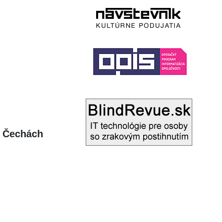
.
v Čechách