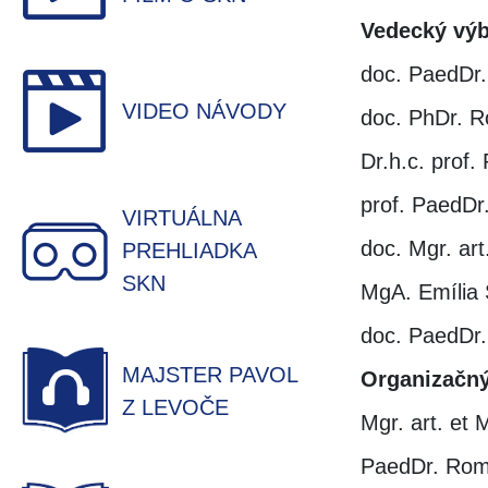
Vedecký výb
doc. PaedDr.
VIDEO NÁVODY
doc. PhDr. 
Dr.h.c. prof.
prof. PaedDr
VIRTUÁLNA
doc. Mgr. ar
PREHLIADKA
SKN
MgA. Emília 
doc. PaedDr.
MAJSTER PAVOL
Organizačný
Z LEVOČE
Mgr. art. et 
PaedDr. Rom